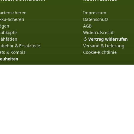
artenscheren
Impressum
kku-Scheren
Datenschutz
ägen
AGB
ähköpfe
Widerrufsrecht
ähfäden
↻ Vertrag widerrufen
ubehör & Ersatzteile
Versand & Lieferung
ets & Kombis
Cookie-Richtlinie
euheiten
SICHER BEZAHLEN MIT: