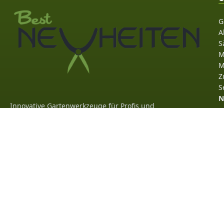
G
A
S
M
M
Z
S
N
Innovative Gartenwerkzeuge für Profis und
Hobbygärtner. Qualität, die man bei jedem
Schnitt spürt.