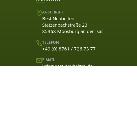
ANSCHRIFT
Best Neuheiten
Statzenbachstraße 23
85368 Moosburg an der Isar
TELEFON
+49 (0) 8761 / 726 73 77
E-MAIL
info@best-neuheiten.de