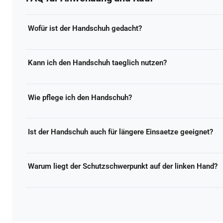
Wofür ist der Handschuh gedacht?
Für den zusätzlichen Schutz der linken Hand bei Forstarbeiten
Kann ich den Handschuh taeglich nutzen?
Ja, der Handschuh ist für regelmaessige Anwendungen konzipier
Wie pflege ich den Handschuh?
Nach dem Einsatz trocken reinigen und luftig lagern. Starke Hi
Ist der Handschuh auch für längere Einsaetze geeignet?
Ja, er ist für wiederkehrende Arbeiten ausgelegt und unterstuetz
Warum liegt der Schutzschwerpunkt auf der linken Hand?
Bei vielen Säge- und Forstarbeiten ist die linke Hand besonders 