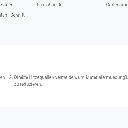
 Sägen
Freischneider
Gartenarbe
ten-, Schnitt-
t
ken
Direkte Hitzequellen vermeiden, um Materialermuedung
zu reduzieren.