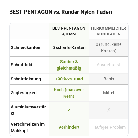
BEST-PENTAGON vs. Runder Nylon-Faden
BEST-PENTAGON
HERKÖMMLICHER
4,0 MM
RUNDFADEN
0 (rund, keine
Schneidkanten
5 scharfe Kanten
Kanten)
Sauber &
Schnittbild
Ausgefranst
gleichmäßig
Schnittleistung
+30 % vs. rund
Basis
Hoch (massiver
Zugfestigkeit
Mittel
Kern)
Aluminiumverstär
✓
✗
kt
Verschmelzen im
Verhindert
Häufiges Problem
Mähkopf