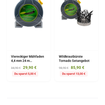
Viereckiger Mähfaden
Wildkrautbürste
4,4 mm 24 m
Tornado Setangebot
Aluminiumverstärkt
29,90
€
85,90
€
34,90
€
98,90
€
BEST-SQUARE
Du sparst 5,00 €
Du sparst 13,00 €