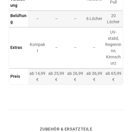
Pull
ung
Belüftun
20
–
–
–
6 Löcher
g
Löcher
UV-
stabil,
Kompak
Regenrin
Extras
–
–
–
t
ne,
Kinnsch
utz
ab 14,99
ab 25,99
ab 26,99
ab 36,99
ab 65,99
Preis
€
€
€
€
€
ZUBEHÖR & ERSATZTEILE