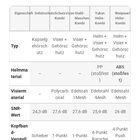
Eigenschaft
Gehörschutz
Schutzvisier
Stahl-
Yukon
Waipoua®
Kombi
Maschen
Helm-
Helm-
Kombi
Kombi
Kombi
Helm +
Helm +
Kapselg
Visier +
Visier +
Visier +
Visier +
Typ
ehörsch
Gehörsc
Gehörsc
Gehörsc
Gehörsc
utz
hutz
hutz
hutz
hutz
PP
ABS
Helmma
–
–
–
(stoßfest
(stoßfes
terial
)
t)
Visierm
Polycarb
Edelstah
Edelstahl
Edelstahl
–
aterial
onat
l-Mesh
-Mesh
-Mesh
SNR-
24,3 dB
27,6 dB
27,6 dB
25,9 dB
26 dB
Wert
Kopfban
4-Punkt
d-
6-Punkt
Schieber
1-Punkt
1-Punkt
Push
Verstell
Ratsche