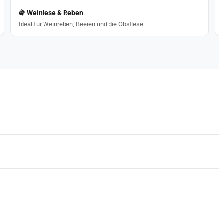
🍇 Weinlese & Reben
Ideal für Weinreben, Beeren und die Obstlese.
n und das Schneiden von Reben. Durch die handliche Größe und die scharfe 
werer als die N-1500 (130 g), dafür aber mit 170 mm etwas länger. Beide