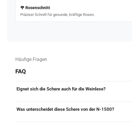
🌹 Rosenschnitt
Präziser Schnitt für gesunde, kräftige Rosen.
Häufige Fragen
FAQ
Eignet sich die Schere auch für die Weinlese?
Ja, die Schere eignet sich hervorragend für die Weinlese, Beere
Was unterscheidet diese Schere von der N-1500?
Die Handliche Damenschere Rosenschnitt ist mit 153 g etwas sch