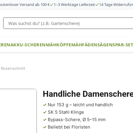
ostenloser Versand ab 100 €
1–3 Werktage Lieferzeit
14 Tage Widerrufsr
EREN
AKKU-SCHEREN
MÄHKÖPFE
MÄHFÄDEN
SÄGEN
SPAR-SE
 Rosenschnitt
Handliche Damenschere
✓
Nur 153 g – leicht und handlich
✓
SK 5 Stahl Klinge
✓
Bypass-Schere, Ø 5–15 mm
✓
Beliebt bei Floristen