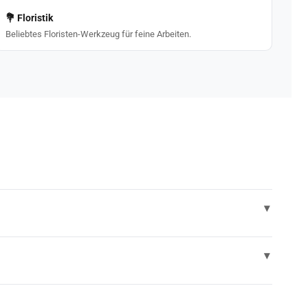
💐 Floristik
Beliebtes Floristen-Werkzeug für feine Arbeiten.
▾
Klinge arbeiten Sie schnell und präzise.
▾
 haben SK 5 Stahl Klingen und die gleiche Schnittstärke.