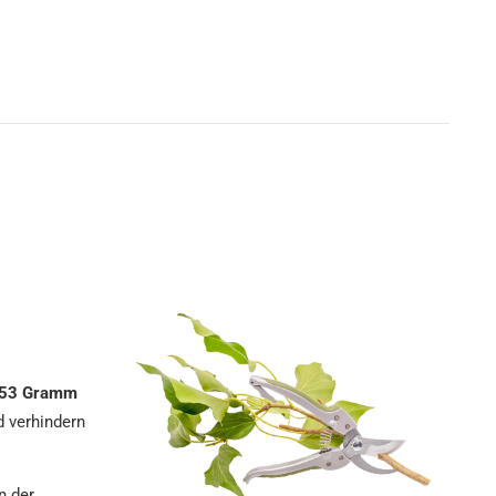
53 Gramm
d verhindern
n der