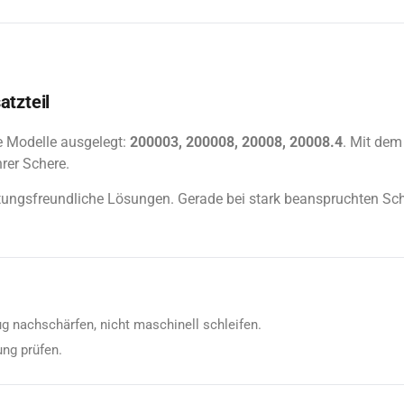
tzteil
e Modelle ausgelegt:
200003, 200008, 20008, 20008.4
. Mit dem
rer Schere.
rtungsfreundliche Lösungen. Gerade bei stark beanspruchten Sch
g nachschärfen, nicht maschinell schleifen.
ng prüfen.