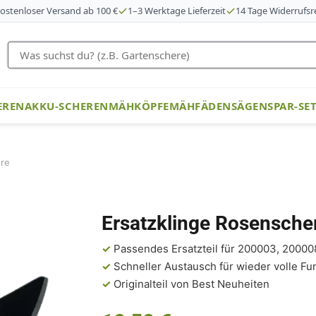
ostenloser Versand ab 100 €
1–3 Werktage Lieferzeit
14 Tage Widerrufsr
EREN
AKKU-SCHEREN
MÄHKÖPFE
MÄHFÄDEN
SÄGEN
SPAR-SE
ere
Ersatzklinge Rosensche
✓
Passendes Ersatzteil für 200003, 20000
✓
Schneller Austausch für wieder volle Fu
✓
Originalteil von Best Neuheiten