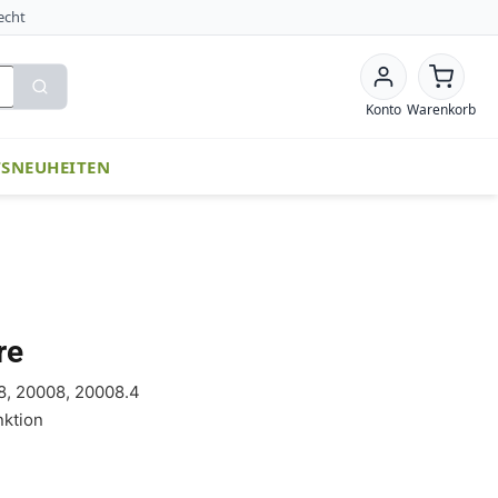
echt
Konto
Warenkorb
TS
NEUHEITEN
re
8, 20008, 20008.4
nktion