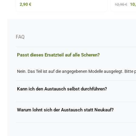
2,90
€
10
12,90
€
FAQ
Passt dieses Ersatzteil auf alle Scheren?
Nein. Das Teil ist auf die angegebenen Modelle ausgelegt. Bitte 
Kann ich den Austausch selbst durchführen?
In der Regel ja. Der Tausch ist bei diesen Ersatzteilen schnell 
Warum lohnt sich der Austausch statt Neukauf?
Sie erhalten die gewohnte Schneidleistung zurück und nutzen I