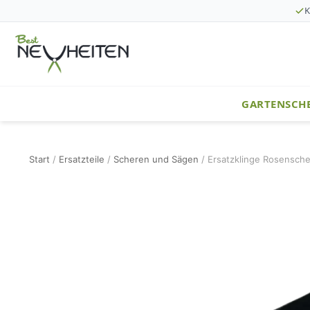
K
GARTENSCH
Start
/
Ersatzteile
/
Scheren und Sägen
/ Ersatzklinge Rosensch