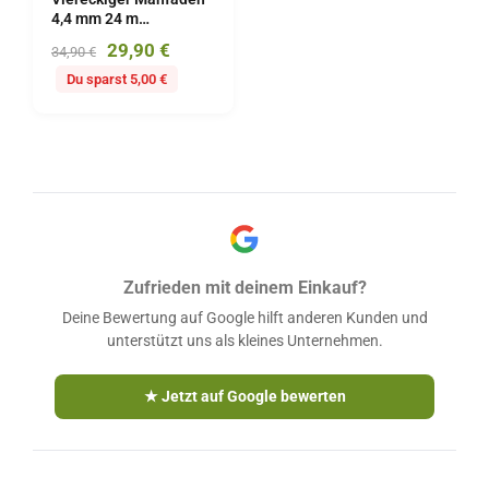
4,4 mm 24 m
Aluminiumverstärkt
29,90
€
34,90
€
BEST-SQUARE
Du sparst 5,00 €
Zufrieden mit deinem Einkauf?
Deine Bewertung auf Google hilft anderen Kunden und
unterstützt uns als kleines Unternehmen.
★ Jetzt auf Google bewerten