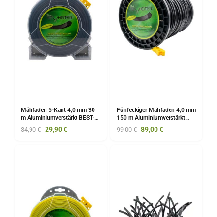
Mähfaden 5-Kant 4,0 mm 30
Fünfeckiger Mähfaden 4,0 mm
m Aluminiumverstärkt BEST-
150 m Aluminiumverstärkt
PENTAGON unser
BEST-PENTAGON "unser
29,90
€
89,00
€
34,90
€
99,00
€
"BESTSELLER"
Neuer"