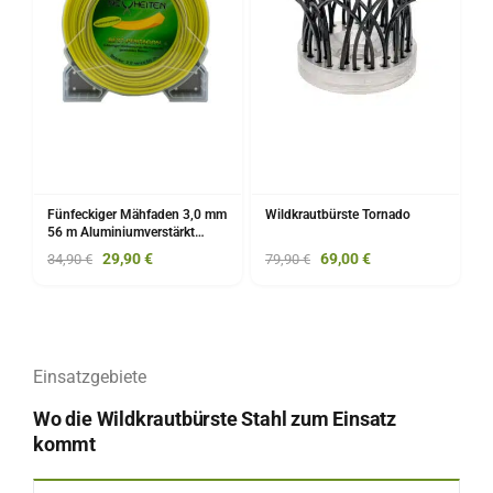
Fünfeckiger Mähfaden 3,0 mm
Wildkrautbürste Tornado
56 m Aluminiumverstärkt
BEST-PENTAGON
29,90
€
69,00
€
34,90
€
79,90
€
Einsatzgebiete
Wo die Wildkrautbürste Stahl zum Einsatz
kommt